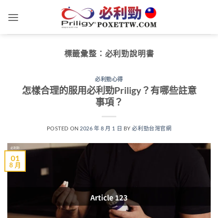
跳
轉
至
內
標籤彙整：
必利勁說明書
容
必利勁心得
怎樣合理的服用必利勁Priligy？有哪些註意
事項？
POSTED ON
2026 年 8 月 1 日
BY
必利勁台灣官網
01
8 月