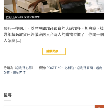
最近一整個月，藥局裡問超商取貨的人變超多。坦白說，這
幾年超商取貨已經徹底融入台灣人的購物習慣了。你問十個
人怎麼 […]
繼續閱讀
→
分類為《
必利勁心得
》
|
標籤:
POXET-60
、
必利勁
、
必利勁官網
、
超商
取貨
、
達泊西汀
搜尋