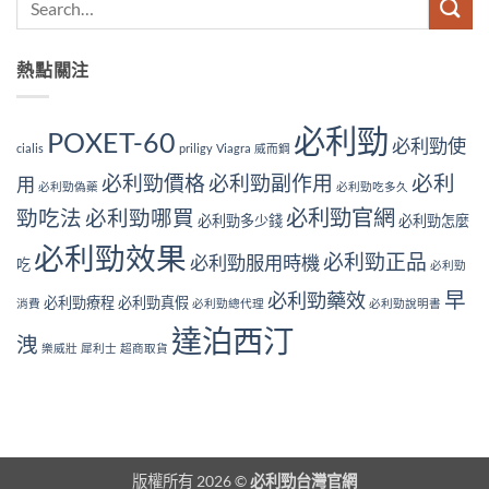
熱點關注
必利勁
POXET-60
必利勁使
cialis
priligy
Viagra
威而鋼
必利勁價格
必利勁副作用
必利
用
必利勁偽藥
必利勁吃多久
必利勁官網
勁吃法
必利勁哪買
必利勁多少錢
必利勁怎麼
必利勁效果
必利勁正品
必利勁服用時機
吃
必利勁
早
必利勁藥效
必利勁療程
必利勁真假
消費
必利勁總代理
必利勁說明書
達泊西汀
洩
樂威壯
犀利士
超商取貨
版權所有 2026 ©
必利勁台灣官網