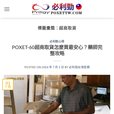
跳
轉
至
內
標籤彙整：
超商取貨
容
必利勁心得
POXET-60超商取貨怎麼買最安心？藥師完
整攻略
POSTED ON
2026 年 7 月 3 日
BY
必利勁台灣官網
03
7 月