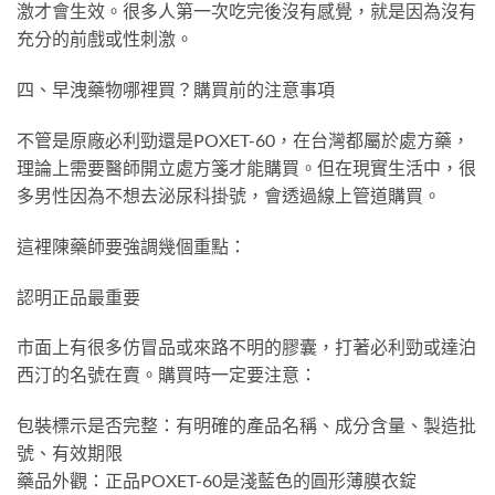
激才會生效。很多人第一次吃完後沒有感覺，就是因為沒有
充分的前戲或性刺激。
四、早洩藥物哪裡買？購買前的注意事項
不管是原廠必利勁還是POXET-60，在台灣都屬於處方藥，
理論上需要醫師開立處方箋才能購買。但在現實生活中，很
多男性因為不想去泌尿科掛號，會透過線上管道購買。
這裡陳藥師要強調幾個重點：
認明正品最重要
市面上有很多仿冒品或來路不明的膠囊，打著必利勁或達泊
西汀的名號在賣。購買時一定要注意：
包裝標示是否完整：有明確的產品名稱、成分含量、製造批
號、有效期限
藥品外觀：正品POXET-60是淺藍色的圓形薄膜衣錠