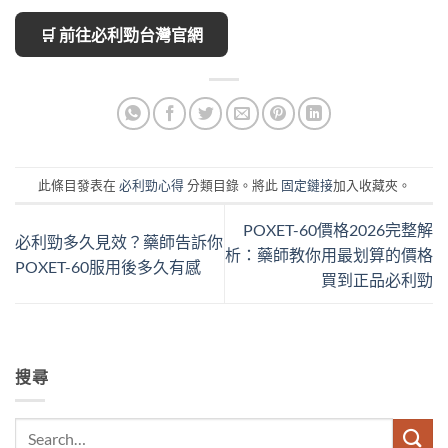
🛒 前往必利勁台灣官網
此條目發表在
必利勁心得
分類目錄。將此
固定鏈接
加入收藏夾。
POXET-60價格2026完整解
必利勁多久見效？藥師告訴你
析：藥師教你用最划算的價格
POXET-60服用後多久有感
買到正品必利勁
搜尋