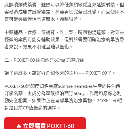
麻醉噴劑或藥膏：雖然可以降低龜頭敏感度來延遲射精，但
容易造成雙方感覺變差、甚至男性完全沒感覺，而且使用不
當可能導致伴侶陰道麻木，體驗很差。
中藥補品、食療：像補腎、吃韭菜、喝四物湯這類，對某些
輕微的案例可能有輔助效果，但對於需要明確治療的早洩患
者來說，效果不明確且難以量化。
三、POXET-60 達泊西汀60mg 完整介紹
講了這麼多，該好好介紹今天的主角——POXET-60了。
POXET-60是印度知名藥廠Sunrise Remedies生產的達泊西
汀學名藥，主成分為鹽酸達泊西汀60mg，作用和原廠必利
勁完全相同。如果你正在考慮早洩治療藥物，POXET-60絕
對是目前CP值最高的選擇。
🔥 立即購買 POXET-60