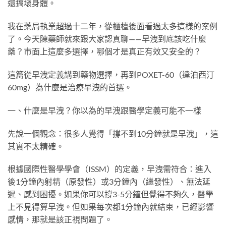
還搞壞身體。
我在藥局執業超過十二年，從櫃檯後面看過太多這樣的案例
了。今天陳藥師就來跟大家認真聊——早洩到底該吃什麼
藥？市面上這麼多選擇，哪個才是真正有效又安全的？
這篇從早洩定義講到藥物選擇，再到POXET-60（達泊西汀
60mg）為什麼是治療早洩的首選。
一、什麼是早洩？你以為的早洩跟醫學定義可能不一樣
先說一個觀念：很多人覺得「撐不到10分鐘就是早洩」，這
其實不太精確。
根據國際性醫學學會（ISSM）的定義，早洩需符合：進入
後1分鐘內射精（原發性）或3分鐘內（繼發性）、無法延
遲、感到困擾。如果你可以撐3-5分鐘但覺得不夠久，醫學
上不見得算早洩。但如果每次都1分鐘內就結束，已經影響
感情，那就是該正視問題了。