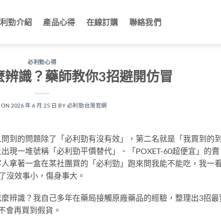
利勁介紹
產品心得
在線訂購
聯絡我們
必利勁心得
麼辨識？藥師教你3招避開仿冒
 ON
2026 年 6 月 25 日
BY
必利勁台灣官網
人問到的問題除了「必利勁有沒有效」，第二名就是「我買到的
現一堆號稱「必利勁平價替代」、「POXET-60超便宜」的賣
客人拿著一盒在某社團買的「必利勁」跑來問我能不能吃，我一
了沒效事小，傷身事大。
怎麼辨識？我自己多年在藥局接觸原廠藥品的經驗，整理出3招最
不會再買到假貨。