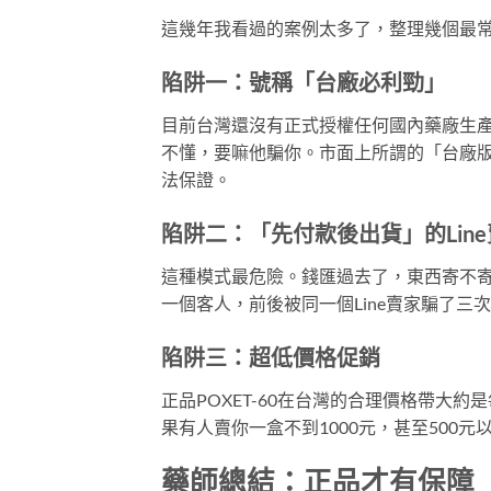
這幾年我看過的案例太多了，整理幾個最
陷阱一：號稱「台廠必利勁」
目前台灣還沒有正式授權任何國內藥廠生
不懂，要嘛他騙你。市面上所謂的「台廠
法保證。
陷阱二：「先付款後出貨」的Lin
這種模式最危險。錢匯過去了，東西寄不
一個客人，前後被同一個Line賣家騙了
陷阱三：超低價格促銷
正品POXET-60在台灣的合理價格帶大約
果有人賣你一盒不到1000元，甚至500
藥師總結：正品才有保障