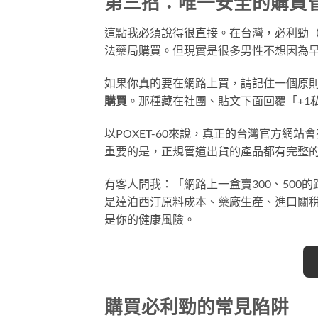
第三招：唯一安全的購買
這點我必須說得很直接。在台灣，必利勁（含
法藥局購買。但現實是很多男性不想因為
如果你真的要在網路上買，請記住一個原
購買
。那種藏在社團、貼文下面回覆「+1
以POXET-60來說，真正的台灣官方網
重要的是，正規管道出貨的產品都有完整
有客人問我：「網路上一盒賣300、50
是達泊西汀原料成本、藥廠生產、進口關
是你的健康風險。
購買必利勁的常見陷阱