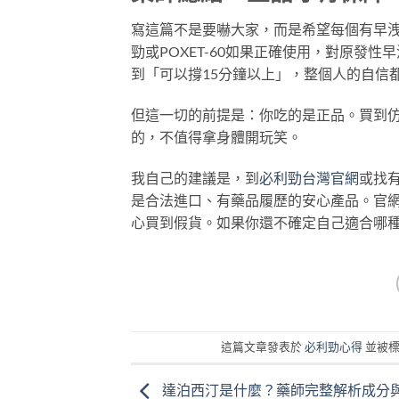
寫這篇不是要嚇大家，而是希望每個有早
勁或POXET-60如果正確使用，對原發
到「可以撐15分鐘以上」，整個人的自信
但這一切的前提是：你吃的是正品。買到
的，不值得拿身體開玩笑。
我自己的建議是，到
必利勁台灣官網
或找
是合法進口、有藥品履歷的安心產品。官
心買到假貨。如果你還不確定自己適合哪
這篇文章發表於
必利勁心得
並被
達泊西汀是什麼？藥師完整解析成分