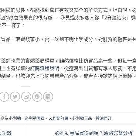
洩困擾的男性，都能找到真正有效又安全的解決方式。坦白說，
性早洩的改善效果真的很有感——我見過太多客人從「2分鐘結束」
都不一樣了。
仿冒品，浪費錢事小，萬一吃到不明化學成分，對肝腎的傷害是
有藥師執業的實體藥局購買，雖然價格比仿冒品高一些，但每一
網上也有詳細的
訂購流程說明
，從選購到出貨都有專人服務，不
種劑量，也歡迎先上官網看看產品介紹，或者直接諮詢線上藥師
標籤為
必利勁
、
必利勁哪買
、
必利勁效果
、
必利勁正品
、
達泊西汀
.
與功效
必利勁藥局買得到嗎？通路完整分析