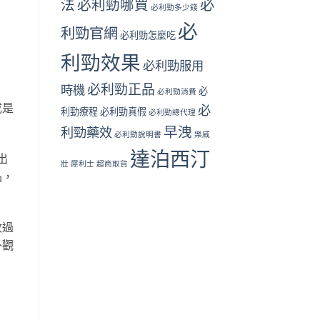
必
法
必利勁哪買
必利勁多少錢
必
利勁官網
必利勁怎麼吃
利勁效果
必利勁服用
必利勁正品
時機
必
必利勁消費
成是
必
利勁療程
必利勁真假
必利勁總代理
早洩
利勁藥效
必利勁說明書
樂威
達泊西汀
出
壯
犀利士
超商取貨
品，
收過
外觀