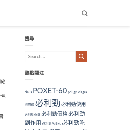
搜尋
熱點關注
到底
POXET-60
cialis
priligy
Viagra
看包
必利勁
必利勁使用
威而鋼
必利勁
必利勁價格
必利勁偽藥
實
副作用
必利勁吃
必利勁吃多久