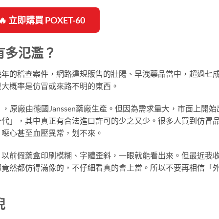
🔥 立即購買 POXET-60
有多氾濫？
幾年的稽查案件，網路違規販售的壯陽、早洩藥品當中，超過七
很大概率是仿冒或來路不明的東西。
e），原廠由德國Janssen藥廠生產。但因為需求量大，市面上開始
替代」，其中真正有合法進口許可的少之又少。很多人買到仿冒
、噁心甚至血壓異常，划不來。
。以前假藥盒印刷模糊、字體歪斜，一眼就能看出來。但最近我
體竟然都仿得滿像的，不仔細看真的會上當。所以不要再相信「
倪