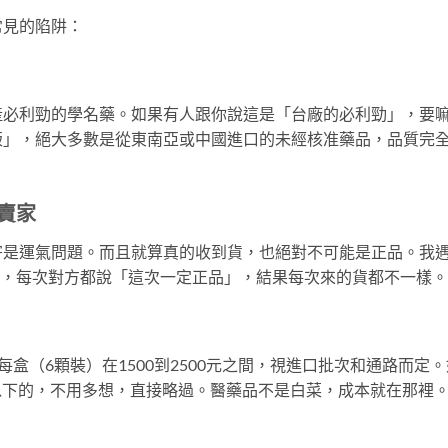
常見的陷阱：
產必利勁的學名藥。如果有人跟你說這是「台廠的必利勁」，要
版」，絕大多數是從東南亞或中國進口的未經核准藥品，品質完
e賣家
寄是運氣問題。而且就算真的收到貨，也絕對不可能是正品。我
三次，每次對方都說「這次一定正品」，結果每次來的貨都不一樣。
是每盒（6顆裝）在1500到2500元之間，視進口批次和通路而定
元以下的，不用多想，直接略過。醫藥品不是白菜，成本就在那裡