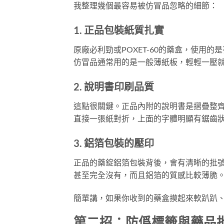
我整理幾個最容易被仿冒品忽略的細節：
1. 正品包裝紙質扎實
原廠必利勁或POXET-60的藥盒，使用
仿冒品通常用的是一般薄紙板，輕輕一壓
2. 說明書印刷品質
這點很關鍵。正品內附的說明書是摺疊整
直接一張紙對折，上面的字體明顯有鋸齒
3. 鋁箔包裝的壓印
正品的藥錠鋁箔包裝背後，會有清晰的批
甚至完全沒有，而且鋁箔的質感比較薄脆
簡單講，如果你收到的藥盒摸起來軟趴趴
第二招：防僞標籤與藥品