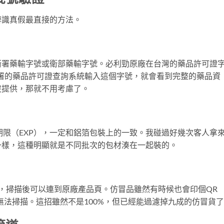
辨識真假最直接的方法。
衛署藥輸字號或衛部藥輸字號。必利勁原廠在台灣的藥品許可證
食藥署的藥品許可證查詢系統輸入這個字號，就會看到完整的藥品資
沒提供，那就不用考慮了。
有效期限（EXP），一定和鋁箔包裝上的一致。我碰過好幾次客人拿
一樣，這種明顯就是不同批次的包材湊在一起裝的。
Code，掃描後可以連到原廠產品頁。仿冒品雖然有時候也會印個QR
無法掃描。這招雖然不是100%，但已經能過濾掉九成的仿冒貨