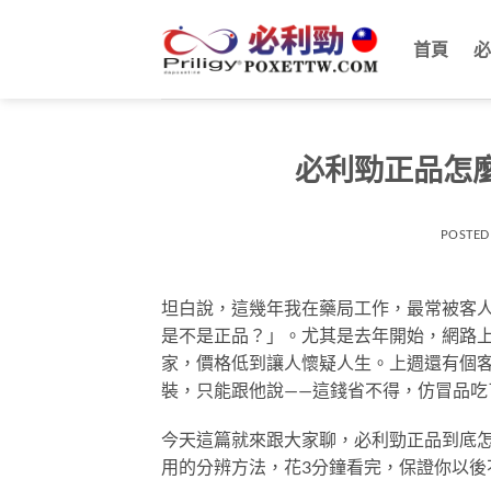
跳
轉
首頁
必
至
內
容
必利勁正品怎
POSTED
坦白說，這幾年我在藥局工作，最常被客
是不是正品？」。尤其是去年開始，網路上出
家，價格低到讓人懷疑人生。上週還有個
裝，只能跟他說——這錢省不得，仿冒品吃
今天這篇就來跟大家聊，必利勁正品到底
用的分辨方法，花3分鐘看完，保證你以後