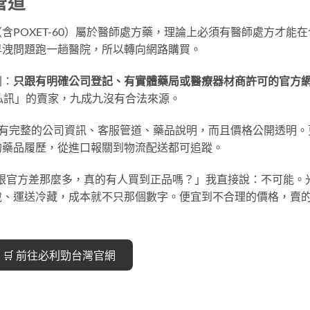
管道
POXET-60）屬於醫師處方藥，理論上必須有醫師處方才能在
早洩問題跑一趟醫院，所以轉向網路購買。
則：
只跟有明確公司登記、有實體藥局或醫療器材商許可的官方
私訊」的賣家，九成九沒有合法來源。
站會有完整的公司資訊、客服管道、藥品說明，而且價格公開透明。
的藥品履歷，從進口報關到物流配送都可追蹤。
0的跟官方差那麼多，真的有人買到正品嗎？」我直接說：不可能。
稅、運送冷藏，成本就不只那個數字。便宜到不合理的價格，賣
🛒 前往必利勁台灣官網