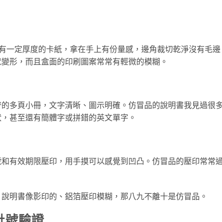
的是有一定厚度的卡紙，拿在手上有份量感，邊角裁切乾淨沒有毛邊
就變形，而且盒面的印刷圖案常常有輕微的模糊。
齊的多頁小冊，文字清晰、圖示明確。仿冒品的說明書我見過很
狀，甚至還有簡體字或拼錯的英文單字。
號和有效期限壓印，用手摸可以感覺到凹凸。仿冒品的壓印常常
。
、說明書像影印的、鋁箔壓印模糊，那八九不離十是仿冒品。
批號驗證