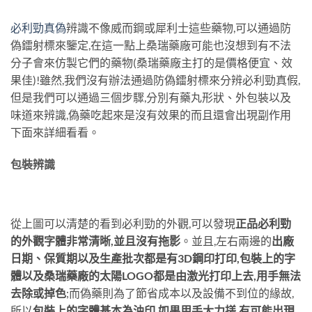
必利勁真偽
辨識不像威而鋼或犀利士這些藥物,可以通過防
偽鐳射標來鑒定,在這一點上桑瑞藥廠可能也沒想到有不法
分子會來仿製它們的藥物(桑瑞藥廠主打的是價格便宜、效
果佳)!雖然,我們沒有辦法通過防偽鐳射標來分辨必利勁真假,
但是我們可以通過三個步驟,分別有藥丸形狀、外包裝以及
味道來辨識,偽藥吃起來是沒有效果的而且還會出現副作用
下面來詳細看看。
包裝辨識
從上圖可以清楚的看到必利勁的外觀,可以發現
正品必利勁
的外觀字體非常清晰,並且沒有拖影
。並且,左右兩邊的
出廠
日期、保質期以及生產批次都是有3D鋼印打印,包裝上的字
體以及桑瑞藥廠的太陽LOGO都是由激光打印上去,用手無法
去除或掉色
;而偽藥則為了節省成本以及設備不到位的緣故,
所以
包裝上的字體基本為油印,如果用手大力搓,有可能出現