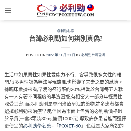
跳
轉
至
內
必利勁心得
容
台灣必利勁如何辨別真偽?
POSTED ON
2022 年 11 月 21 日
BY
必利勁台灣官網
生活中如果男性如果性愛能力不行」會導致很多女性的離
開,很多男性認為無法展現雄風,也影響了夫妻之間的感情。
據臨床數據來看,早洩的盛行率約20%,相當於台灣每五人就
有一人有著不同程度的早洩困擾,有相當大一部分年輕男性
深受其害!而必利勁則是專門治療早洩的藥物,許多患者都會
選擇必利勁來治療早洩,但因為市面上售賣的必利勁價格過
於昂貴(一盒3顆裝30mg售價1000元),導致許多患者進而選擇
更便宜的
必利勁學名藥
–
「
POXET-60
」
,也就是大家所說的