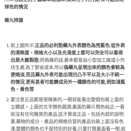
掉色的情況
藥丸辨識
如上圖所示,
正品的必利勁藥丸外表顏色為亮藍色,從外表
的清晰度、規格大小以及光滑度上都可以完全可以看得
出是大廠製造
;而偽藥的話,基本都是由小型加工廠或小作
坊生產,為了節省成本,所以
偽藥丸呈現出來的顏色會較為
便暗淡,而且藥丸外表可能出現凹凸不平以及大小不統一
的情況,更有甚者可能變成另外一種顏色的可能,例如淺藍
色、黃色等
要注意正品都是很精美的,一眼就能看出整個包裝上面的
立體感。上面的文字顏色圓潤,裏面的藥片顏色純正,一看
就沒有任何雜質的產品,這才算是正品。包括內部的說明
書,藥物的成分、產品的規格仿冒的產品包裝上面沒有色
澤,整體的顏色也不是特別的好看,只要打開裏面看一眼,就