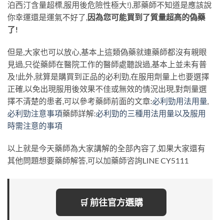
泊西汀含量超標,服用後危險性極大!),那藥師不知道是應該說
你幸運還是運氣不好了,
因為您可能買到了質量超高的偽藥
了!
但是,大家也可以放心,基本上這類偽藥就連藥師都沒有親眼
見過,只從藥師在醫院工作的醫師處聽說過,基本上並未有普
及!此外,就算是購買到正品的必利勁,在服用劑量上也要選擇
正確,以免出現服用後效果不佳或無效的情況出現,對劑量選
擇不清楚的患者,可以參考藥師前面的文章:
必利勁用法用量
,
必利勁注意事項
藥師詳解:
必利勁的三種用法用量以及服用
時需注意的事項
以上就是今天藥師為大家講解的全部內容了,如果大家還有
其他問題想要藥師解答,可以加藥師咨詢LINE CY5111
🛒 前往官方選購