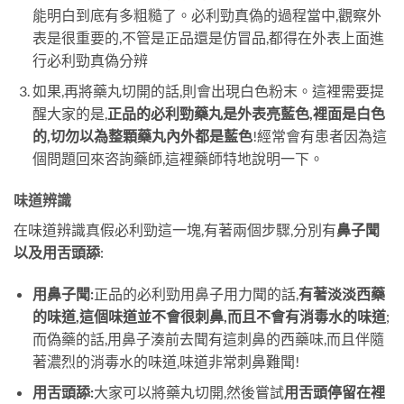
能明白到底有多粗糙了。必利勁真偽的過程當中,觀察外
表是很重要的,不管是正品還是仿冒品,都得在外表上面進
行必利勁真偽分辨
如果,再將藥丸切開的話,則會出現白色粉末。這裡需要提
醒大家的是,
正品的必利勁藥丸是外表亮藍色,裡面是白色
的,切勿以為整顆藥丸內外都是藍色
!經常會有患者因為這
個問題回來咨詢藥師,這裡藥師特地說明一下。
味道辨識
在味道辨識真假必利勁這一塊,有著兩個步驟,分別有
鼻子聞
以及用舌頭舔
:
用鼻子聞:
正品的必利勁用鼻子用力聞的話,
有著淡淡西藥
的味道,這個味道並不會很刺鼻,而且不會有消毒水的味道
;
而偽藥的話,用鼻子湊前去聞有這刺鼻的西藥味,而且伴隨
著濃烈的消毒水的味道,味道非常刺鼻難聞!
用舌頭舔:
大家可以將藥丸切開,然後嘗試
用舌頭停留在裡