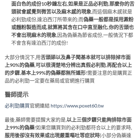
面白色的成份10秒鐘左右,如果是正品必利勁,那麼你的舌
頭就會感覺到微苦以及麻木感的現象
,而這個麻木感就是
必利勁成份,達泊西汀所帶來的;而
偽藥一般都是採用澱粉
或麵粉製造而成,就算將其含在口中直至融化,你的舌頭也
不會出現麻木的現象
,因為偽藥為節省成份,一般情況下都
不會含有達泊西汀的成份!
大部分情況下,用
舌頭舔以及鼻子聞基本就可以排除掉市面
上90%的偽藥,可以很清楚地分辨出真假必利勁,再配合以上
的步驟,基本上99%的偽藥都無所遁形
!需要注意的是購買正
品的必利勁一定要在藥局或官網進行購買
醫師提示
必利勁購買
官網連結
https://www.poxet60.tw
最後,藥師需要提醒大家的是,
以上三個步驟只能夠排除市面
上99%的偽藥
!如果您購買到的必利勁都符合以上的要求時,
服用後卻沒有效果或出現嚴重嘔吐等症狀時
(小部分偽藥達