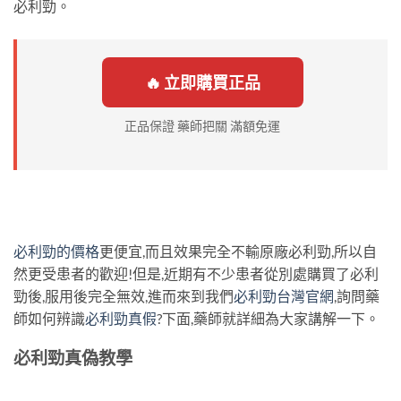
必利勁。
🔥 立即購買正品
正品保證 藥師把關 滿額免運
必利勁的價格
更便宜,而且效果完全不輸原廠必利勁,所以自
然更受患者的歡迎!但是,近期有不少患者從別處購買了必利
勁後,服用後完全無效,進而來到我們
必利勁台灣官網
,詢問藥
師如何辨識
必利勁真假
?下面,藥師就詳細為大家講解一下。
必利勁真偽教學