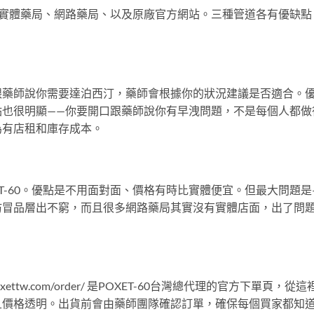
路：實體藥局、網路藥局、以及原廠官方網站。三種管道各有優缺點
跟藥師說你需要達泊西汀，藥師會根據你的狀況建議是否適合。
點也很明顯——你要開口跟藥師說你有早洩問題，不是每個人都做
為有店租和庫存成本。
T-60。優點是不用面對面、價格有時比實體便宜。但最大問題是
仿冒品層出不窮，而且很多網路藥局其實沒有實體店面，出了問
xettw.com/order/ 是POXET-60台灣總代理的官方下單頁，從這
且價格透明。出貨前會由藥師團隊確認訂單，確保每個買家都知