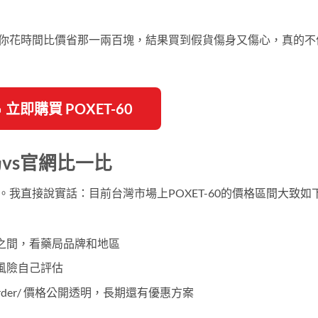
—你花時間比價省那一兩百塊，結果買到假貨傷身又傷心，真的不
 立即購買 POXET-60
局vs官網比一比
理。我直接說實話：目前台灣市場上POXET-60的價格區間大致如
0元之間，看藥局品牌和地區
品風險自己評估
.com/order/ 價格公開透明，長期還有優惠方案