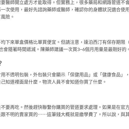
需要醫師開立處方才能取得。但實務上，很多藥局和網路管道不
第一次使用，最好先諮詢藥師或醫師，確認你的身體狀況適合使
有風險。
平均下來單盒價格比單買便宜。但請注意，達泊西汀有保存期限
也會隨著時間遞減。陳藥師建議一次買3~6個月用量是最剛好的
？
會用不透明包裝，外包裝只會顯示「保健用品」或「健康食品」
自己知道裡面是什麼，物流人員不會知道你買了什麼。
是不要再吃。然後趕快聯繫你購買的管道要求處理。如果是在官
是跟不明的賣家買的⋯⋯這筆錢大概就是繳學費了。所以說，與