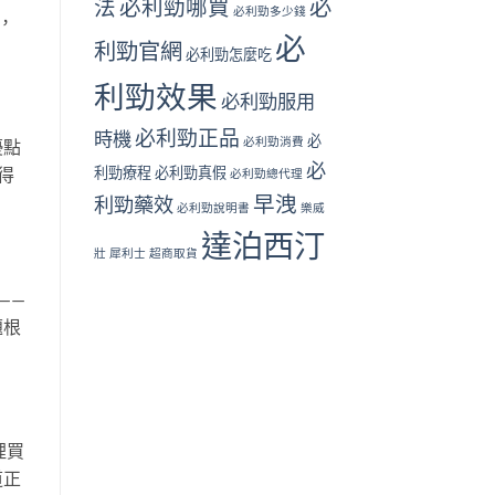
必
法
必利勁哪買
必利勁多少錢
，
必
利勁官網
必利勁怎麼吃
利勁效果
必利勁服用
必利勁正品
時機
必
必利勁消費
優點
必
得
利勁療程
必利勁真假
必利勁總代理
早洩
利勁藥效
必利勁說明書
樂威
達泊西汀
壯
犀利士
超商取貨
——
題根
裡買
道正