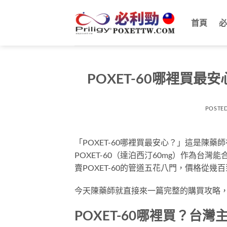
跳
轉
首頁
必
至
內
容
POXET-60哪裡買
POSTE
「POXET-60哪裡買最安心？」這是陳
POXET-60（達泊西汀60mg）作為
賣POXET-60的管道五花八門，價格從
今天陳藥師就直接來一篇完整的購買攻略
POXET-60哪裡買？台