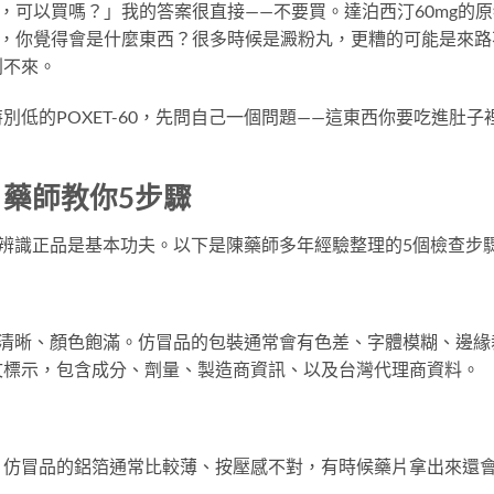
，可以買嗎？」我的答案很直接——不要買。達泊西汀60mg的
夠，你覺得會是什麼東西？很多時候是澱粉丸，更糟的可能是來路
划不來。
低的POXET-60，先問自己一個問題——這東西你要吃進肚子
品？藥師教你5步驟
學會辨識正品是基本功夫。以下是陳藥師多年經驗整理的5個檢查步
字體清晰、顏色飽滿。仿冒品的包裝通常會有色差、字體模糊、邊緣
文標示，包含成分、劑量、製造商資訊、以及台灣代理商資料。
。仿冒品的鋁箔通常比較薄、按壓感不對，有時候藥片拿出來還