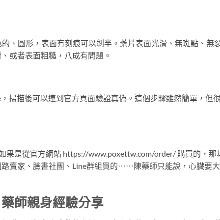
片是白色的、圓形，表面有刻痕可以剝半。藥片表面光滑、無斑點、無
對、或者表面粗糙，八成有問題。
de，掃描後可以連到官方頁面驗證真偽。這個步驟雖然簡單，但
網站 https://www.poxettw.com/order/ 購買的，那
路賣家、臉書社團、Line群組買的⋯⋯陳藥師只能說，心臟要
項：藥師親身經驗分享