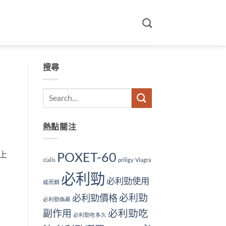
搜尋
熱點關注
上
POXET-60
cialis
priligy
Viagra
必利勁
必利勁使用
威而鋼
必利勁
必利勁價格
必利勁偽藥
副作用
必利勁吃
必利勁吃多久