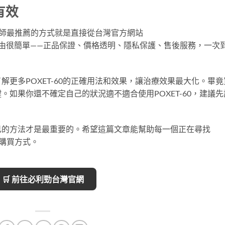
有效
陳藥師最推薦的方式就是直接從台灣官方網站
rder/ 購買。理由很簡單——正品保證、價格透明、隱私保護、售後服務，一次
更多POXET-60的正確用法和效果，讓治療效果最大化。畢竟
如果你還不確定自己的狀況適不適合使用POXET-60，建議先
己的方法才是最重要的。希望這篇文章能幫助每一個正在尋找
的購買方式。
🛒 前往必利勁台灣官網