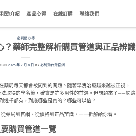
利勁介紹
產品心得
在線訂購
聯絡我們
必利勁心得
最安心？藥師完整解析購買管道與正品辨識
D ON
2026 年 7 月 8 日
BY
必利勁台灣官網
藥師在藥局每天都會被問到的問題。隨著早洩治療越來越被正視，
台灣能合法取得的學名藥，確實是許多男性的首選。但問題來了——網路
幾百到幾千都有，到底哪些是真的？哪些可以信？
，從藥局到官網、從價格到正品辨識，一一拆解給你看。
灣主要購買管道一覽