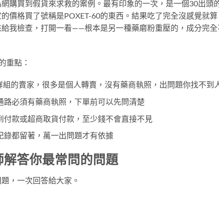
網購買到假貨來求救的案例。最有印象的一次，是一個30出頭
價格買了號稱是POXET-60的東西。結果吃了完全沒感覺就算
來給我檢查，打開一看——根本是另一種藥磨粉重壓的，成分完全
0的重點：
ne群組的賣家，很多是個人轉賣，沒有藥商執照，出問題你找不到
通路必須有藥商執照，下單前可以先問清楚
到付款或超商取貨付款，至少錢不會直接不見
紀錄都留著，萬一出問題才有依據
：藥師解答你最常問的問題
問題，一次回答給大家。