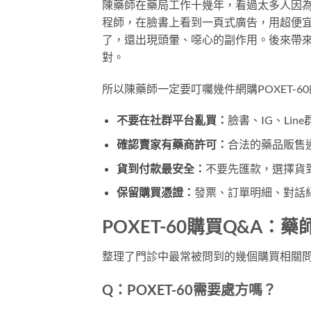
陳藥師在藥局工作十幾年，看過太多人因為
程師，在臉書上看到一頁式廣告，用超便宜的
了，還出現頭暈、噁心的副作用。後來帶
對。
所以陳藥師一定要叮囑幾件網購POXET-6
不要在社群平台亂買：
臉書、IG、Li
確認賣家有藥商許可：
合法的藥品販售
貨到付款最安全：
不要先匯款，選擇貨
保留購買憑證：
發票、訂單明細、對話
POXET-60購買Q&A
整理了門診中最常被問到的幾個購買相關
Q：POXET-60需要處方嗎？